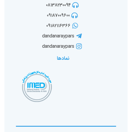
08138230094
09187009600
09182116366
dandanaraypars
dandanaraypars
نمادها