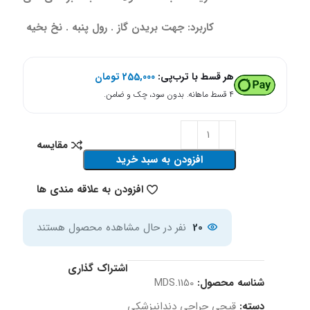
کاربرد: جهت بریدن گاز . رول پنبه . نخ بخیه
هر قسط با ترب‌پی:
255,000
تومان
۴ قسط ماهانه. بدون سود، چک و ضامن.
مقایسه
افزودن به سبد خرید
افزودن به علاقه مندی ها
20
نفر در حال مشاهده محصول هستند
اشتراک گذاری
شناسه محصول:
MDS.1150
دسته:
قیچی‌ جراحی دندانپزشکی