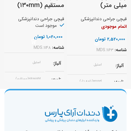
میلی متر)
مستقیم (۱۳۰mm)
۵mm)
قیچی‌ جراحی دندانپزشکی
قیچی‌ جراحی دندانپزشکی
ق
موجود است
اتمام موجودی
1,020,000
تومان
2,520,000
تومان
شناسه:
MDS.1148
ش
شناسه:
MDS.1163
آلیاژ
استیل
آلیاژ
استیل
زاویه
straight(مستقیم)
زاویه
angel(زاویه دار)
سایز
130mm
سایز
115mm