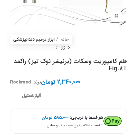
برای بزرگنمایی کلیک کنید
خانه
ابزار ترمیم دندانپزشکی
قلم کامپوزیت وسکات (برنیشر نوک تیز) راکمد
Fig.8T
2,340,000
تومان
برند: Rockmed
آلیاژ:‌استیل
هر قسط با ترب‌پی:
585,000
تومان
۴ قسط ماهانه. بدون سود، چک و ضامن.