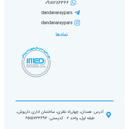
09182116366
dandanaraypars
dandanaraypars
نمادها
آدرس: همدان، چهارراه نظری، ساختمان اداری داریوش،
طبقه اول، واحد 2 - کد‌پستی: 6515733693