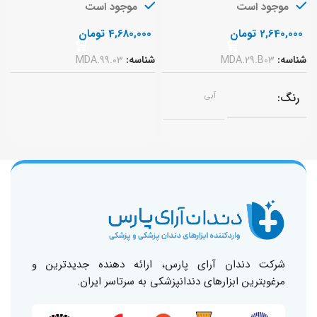
موجود است
موجود است
ا
2,640,000
تومان
4,680,000
تومان
شناسه:
MDA.29.B03
شناسه:
MDA.99.03
ش
رنگ
آبی
شرکت دندان آرای پارس، ارائه دهنده جدیدترین و
مرغوبترین ابزارهای دندانپزشکی به سرتاسر ایران.