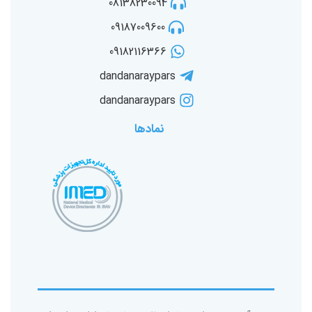
08138230094
09187009600
09182116366
dandanaraypars
dandanaraypars
نمادها