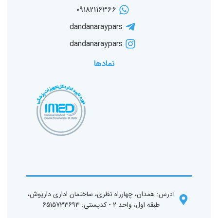
09182116366
dandanaraypars
dandanaraypars
نمادها
آدرس: همدان، چهارراه نظری، ساختمان اداری داریوش،
طبقه اول، واحد 2 - کد‌پستی: 6515733693